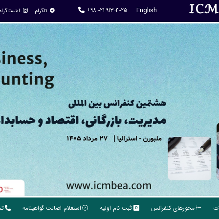
IC
English
+98-021-91304025
تلگرام
اینستاگرام
ات
محورهای کنفرانس
ثبت نام اولیه
استعلام اصالت گواهینامه
تم