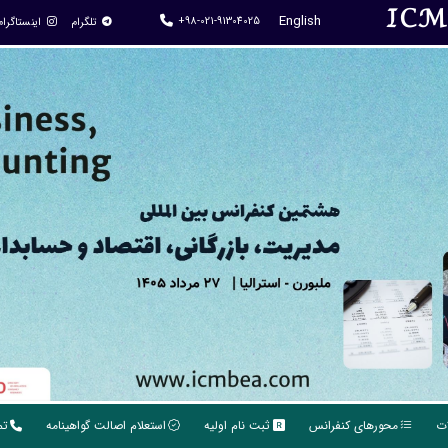
IC
English
+98-021-91304025
تلگرام
اینستاگرام
ات
محورهای کنفرانس
ثبت نام اولیه
استعلام اصالت گواهینامه
تم