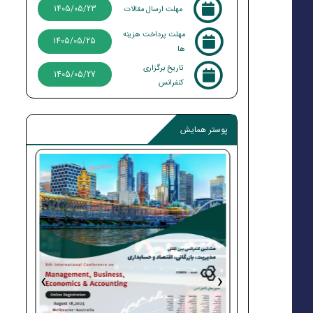
1405/05/23
مهلت ارسال مقالات
مهلت پرداخت هزینه
1405/05/25
ها
تاریخ برگزاری
1405/05/27
کنفرانس
پوستر همایش
›
‹